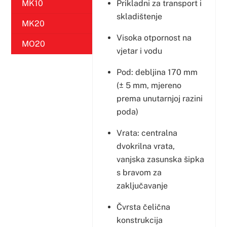
Prikladni za transport i
MK10
skladištenje
MK20
Visoka otpornost na
MO20
vjetar i vodu
Pod: debljina 170 mm
(± 5 mm, mjereno
prema unutarnjoj razini
poda)
Vrata: centralna
dvokrilna vrata,
vanjska zasunska šipka
s bravom za
zaključavanje
Čvrsta čelična
konstrukcija