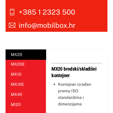
+385 1 2323 500
info@mobilbox.hr
MX20
MX20E
MX20 brodski/skladišni
MX10
kontejner
Kontejner izrađen
MX10E
prema ISO
MX40
standardima i
dimenzijama
MI20