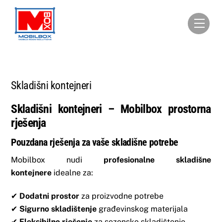
Skip
to
Men
content
Skladišni kontejneri
Skladišni kontejneri – Mobilbox prostorna
rješenja
Pouzdana rješenja za vaše skladišne potrebe
Mobilbox nudi
profesionalne skladišne
kontejnere
idealne za:
✔
Dodatni prostor
za proizvodne potrebe
✔
Sigurno skladištenje
građevinskog materijala
✔
Fleksibilno rješenje
za sezonsko skladištenje