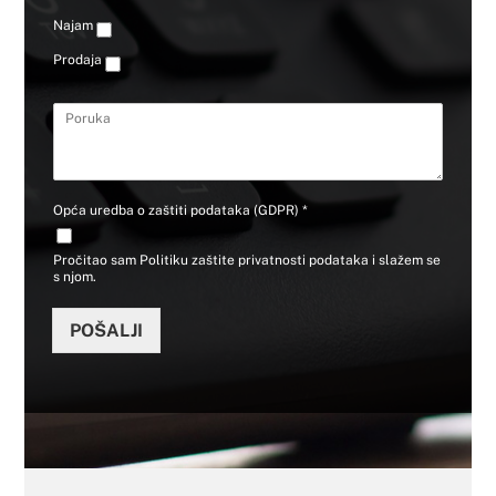
a
t
o
*
N
Najam
a
j
a
k
/
j
t
Prodaja
M
a
b
j
m
r
e
/
o
P
s
P
j
o
t
r
*
r
o
o
u
d
k
a
a
j
Opća uredba o zaštiti podataka (GDPR)
*
a
*
Pročitao sam Politiku zaštite privatnosti podataka i slažem se
s njom.
POŠALJI