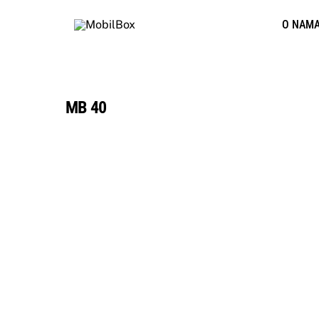
Skip
O NAM
to
content
MB 40